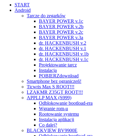
START
Android
Tarcze do zegarków
BAYER POWER v.1c
BAYER POWER v.2b
BAYER POWER v.2c
BAYER POWER v.3a
dr. HACKENBUSH v.2
dr. HACKENBUSH v.1
dr. HACKENBUSH v.1b
dr. HACKENBUSH v.1c
Projektowanie tarcz
Instalacja
POBIERZ
download
Smartphone bez ograniczeń!
Ticwris Max S ROOT!!!
LZAKMR Z35GT ROOT!!!
APPLLP MAX (S999)
Odblokowanie bootload-era
Wgranie rom-u
Rootowanie systemu
Instalacja aplikacji
Co dalej?
BLACKVIEW BV9900E
Odblokowanie bootload-era