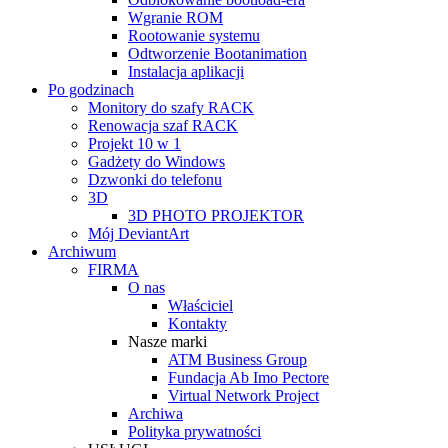
Wgranie ROM
Rootowanie systemu
Odtworzenie Bootanimation
Instalacja aplikacji
Po godzinach
Monitory do szafy RACK
Renowacja szaf RACK
Projekt 10 w 1
Gadżety do Windows
Dzwonki do telefonu
3D
3D PHOTO PROJEKTOR
Mój DeviantArt
Archiwum
FIRMA
O nas
Właściciel
Kontakty
Nasze marki
ATM Business Group
Fundacja Ab Imo Pectore
Virtual Network Project
Archiwa
Polityka prywatności