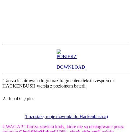
Tarcza inspirowana logo oraz fragmentem tekstu zespołu dr.
HACKENBUSH wersja z poziomem baterii:
2.
Jebał Cię pies
(Pozostałe, moje dzwonki dr. Hackenbush-a)
UWAGA!!! Tarcza zawiera kody, które nie są obsługiwane przez
program
ClockSkinMaker
!!! Plik „
clock_skin.xml
” należy