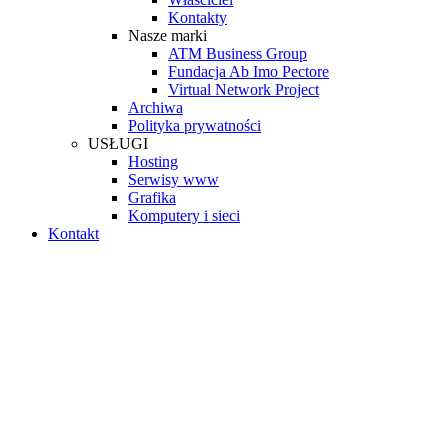
Kontakty
Nasze marki
ATM Business Group
Fundacja Ab Imo Pectore
Virtual Network Project
Archiwa
Polityka prywatności
USŁUGI
Hosting
Serwisy www
Grafika
Komputery i sieci
Kontakt